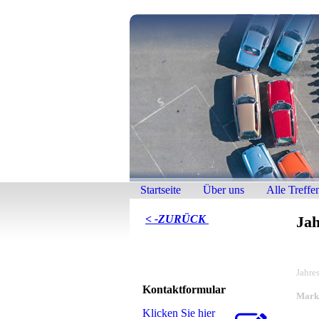
Startseite
Über uns
Alle Treffe
< -ZURÜCK
Jah
Jahre
Kontaktformular
Markt
Klicken Sie hier