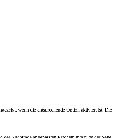
ezeigt, wenn die entsprechende Option aktiviert ist. Die
d der Nachfrage angepassten Erscheinungsbilds der Seite.