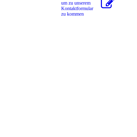
um zu unserem
Kon­takt­for­mu­lar
zu kommen